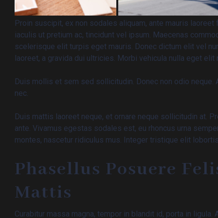
Proin suscipit, ex non sodales aliquam, ante mauris laoreet 
iaculis ut pretium ac, tincidunt vel ipsum. Maecenas commod
scelerisque elit turpis eget mauris. Donec dictum elit vel nu
laoreet, a gravida dui ultricies. Morbi vehicula nulla eget eli
Duis mollis et sem sed sollicitudin. Donec non odio neque. 
nec.
Duis mattis laoreet neque, et ornare neque sollicitudin at. 
ante. Vivamus egestas sodales est, eu rhoncus urna semper
montes, nascetur ridiculus mus. Integer tristique elit lobor
Phasellus Posuere Feli
Mattis
Curabitur massa magna, tempor in blandit id, porta in ligula. 