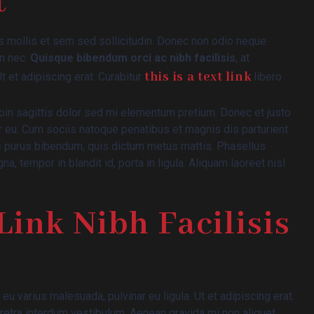
t
s mollis et sem sed sollicitudin. Donec non odio neque.
an nec.
Quisque bibendum orci ac nibh facilisis
, at
this is a text link
 et adipiscing erat. Curabitur
libero
Proin sagittis dolor sed mi elementum pretium. Donec et justo
 eu. Cum sociis natoque penatibus et magnis dis parturient
tis purus bibendum, quis dictum metus mattis. Phasellus
, tempor in blandit id, porta in ligula. Aliquam laoreet nisl
Link Nibh Facilisis
 eu varius malesuada, pulvinar eu ligula. Ut et adipiscing erat.
retra interdum vestibulum. Aenean gravida mi non aliquet