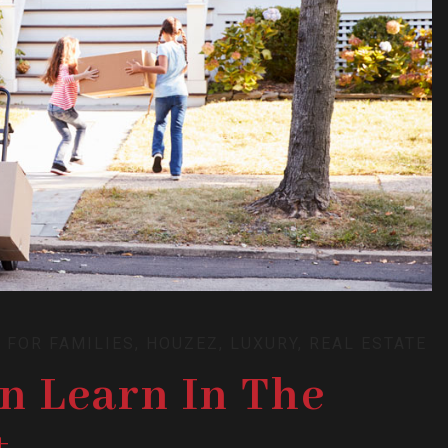
 FOR FAMILIES
,
HOUZEZ
,
LUXURY
,
REAL ESTATE
an Learn In The