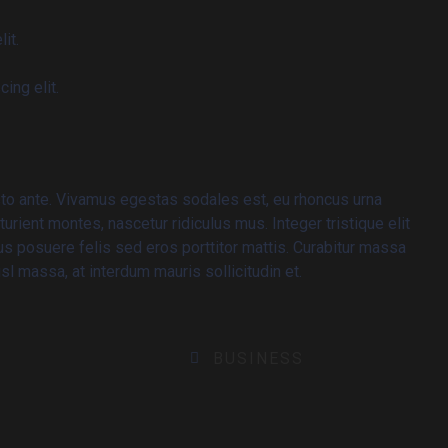
it.
ing elit.
sto ante. Vivamus egestas sodales est, eu rhoncus urna
ient montes, nascetur ridiculus mus. Integer tristique elit
s posuere felis sed eros porttitor mattis. Curabitur massa
isl massa, at interdum mauris sollicitudin et.
BUSINESS