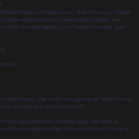
m.
. Nullam tempus sollicitudin cursus. Nulla elit mauris, volutpat
t. Curabitur adipiscing erat vel libero tempus congue. Nam
porttitor. Praesent dapibus, nisi a faucibus tincidunt, quam
it.
ing elit.
s laoreet purus, vitae iaculis eros egestas ac. Mauris massa
cenas venenatis eros quis porta laoreet.
t mollis odio posuere nec.Vivamus varius vitae dolor ac
m at metus non ligula egestas varius ac sed mauris. Fusce at
.