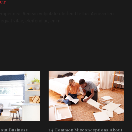
er
per nisi. Aenean vulputate eleifend tellus. Aenean leo
nsequat vitae, eleifend ac, enim.
bout Business
14 Common Misconceptions About