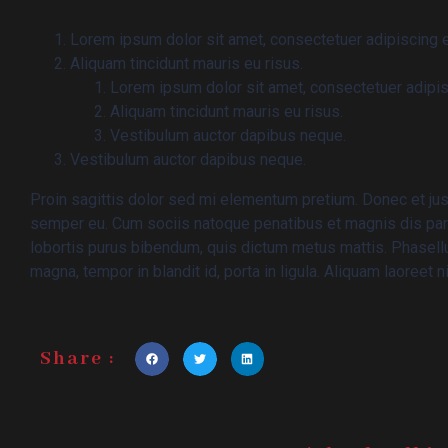
Lorem ipsum dolor sit amet, consectetuer adipiscing el
Aliquam tincidunt mauris eu risus.
Lorem ipsum dolor sit amet, consectetuer adipisc
Aliquam tincidunt mauris eu risus.
Vestibulum auctor dapibus neque.
Vestibulum auctor dapibus neque.
Proin sagittis dolor sed mi elementum pretium. Donec et ju
semper eu. Cum sociis natoque penatibus et magnis dis partur
lobortis purus bibendum, quis dictum metus mattis. Phasellu
magna, tempor in blandit id, porta in ligula. Aliquam laoreet n
Share :