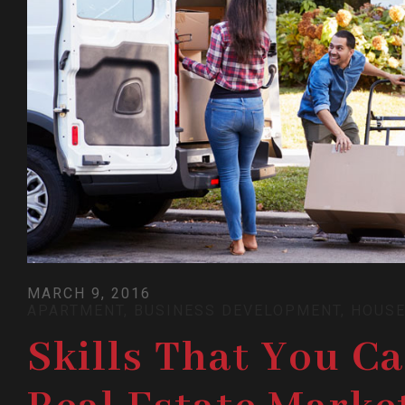
MARCH 9, 2016
APARTMENT
,
BUSINESS DEVELOPMENT
,
HOUSE
Skills That You C