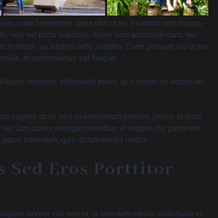
felis, vitae fermentum ligula nibh ut ex. Vivamus sem magna,
o, velit vel porta vulputate, lorem sem accumsan nunc, nec
nc tristique, eu lobortis ante sodales. Etiam posuere leo ut leo
t mollis, at condimentum est feugiat.
Aliquam hendrerit sollicitudin purus, quis rutrum mi accumsan
Proin sagittis dolor sed mi elementum pretium. Donec et justo
 eu. Cum sociis natoque penatibus et magnis dis parturient
tis purus bibendum, quis dictum metus mattis.
s Sed Eros Porttitor
Aliquam laoreet nisl massa, at interdum mauris sollicitudin et.