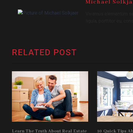
Michael Solkja
Vivamus elementum sem
ligula, porttitor eu, co
RELATED POST
Learn The Truth About Real Estate
10 Quick Tips A