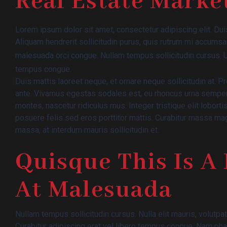
Real Estate Marke
Lorem ipsum dolor sit amet, consectetur adipiscing elit. Dui
Aliquam hendrerit sollicitudin purus, quis rutrum mi accums
malesuada orci congue. Nullam tempus sollicitudin cursus. Ut
tempus congue.
Duis mattis laoreet neque, et ornare neque sollicitudin at. 
ante. Vivamus egestas sodales est, eu rhoncus urna semper
montes, nascetur ridiculus mus. Integer tristique elit lobor
posuere felis sed eros porttitor mattis. Curabitur massa magna
massa, at interdum mauris sollicitudin et.
Quisque This Is A 
At Malesuada
Nullam tempus sollicitudin cursus. Nulla elit mauris, volutpat
Curabitur adipiscing erat vel libero tempus congue. Nam pha